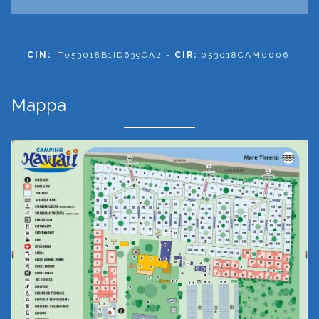
CIN:
IT053018B1ID639OA2 -
CIR:
053018CAM0006
Mappa