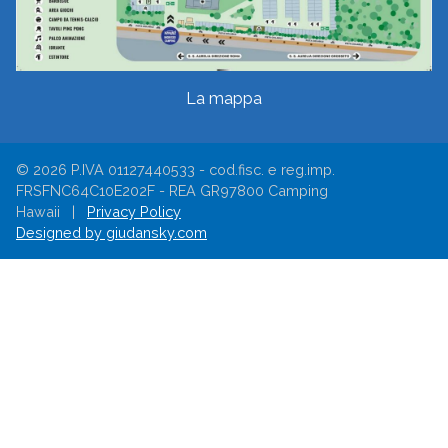
La mappa
© 2026 P.IVA 01127440533 - cod.fisc. e reg.imp.
FRSFNC64C10E202F - REA GR97800 Camping
Hawaii |
Privacy Policy
Designed by giudansky.com