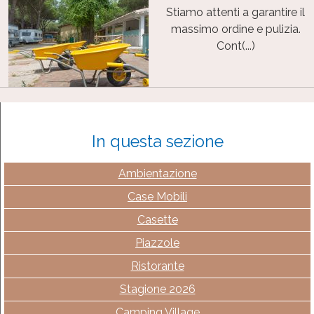
Stiamo attenti a garantire il
massimo ordine e pulizia.
Cont(...)
In questa sezione
Ambientazione
Case Mobili
Casette
Piazzole
Ristorante
Stagione 2026
Camping Village