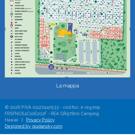
La mappa
© 2026 P.IVA 01127440533 - cod.fisc. e reg.imp.
FRSFNC64C10E202F - REA GR97800 Camping
Hawaii |
Privacy Policy
Designed by giudansky.com