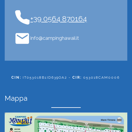
+39 0564 870164
info@campinghawaii.it
CIN:
IT053018B1ID639OA2 -
CIR:
053018CAM0006
Mappa