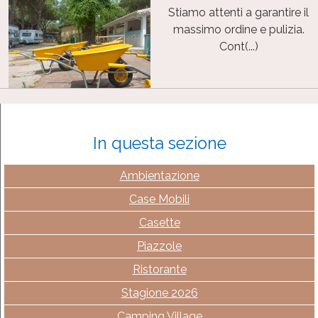
Stiamo attenti a garantire il
massimo ordine e pulizia.
Cont(...)
In questa sezione
Ambientazione
Case Mobili
Casette
Piazzole
Ristorante
Stagione 2026
Camping Village