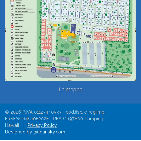
La mappa
© 2026 P.IVA 01127440533 - cod.fisc. e reg.imp.
FRSFNC64C10E202F - REA GR97800 Camping
Hawaii |
Privacy Policy
Designed by giudansky.com