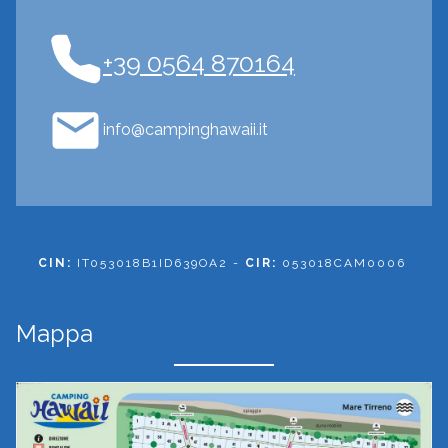
+39 0564 870164
info@campinghawaii.it
CIN:
IT053018B1ID639OA2 -
CIR:
053018CAM0006
Mappa