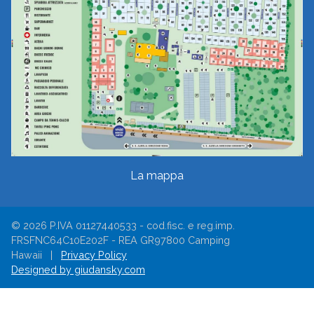
La mappa
© 2026 P.IVA 01127440533 - cod.fisc. e reg.imp.
FRSFNC64C10E202F - REA GR97800 Camping
Hawaii |
Privacy Policy
Designed by giudansky.com