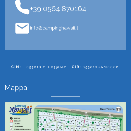
+39 0564 870164
info@campinghawaii.it
CIN:
IT053018B1ID639OA2 -
CIR:
053018CAM0006
Mappa