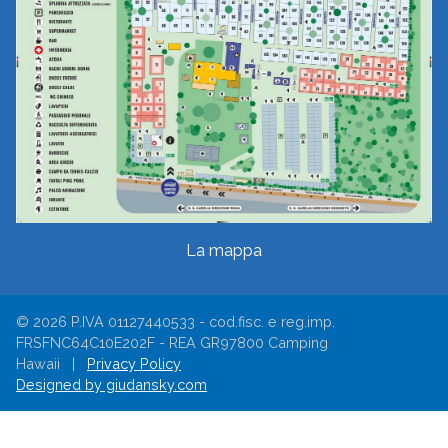
La mappa
© 2026 P.IVA 01127440533 - cod.fisc. e reg.imp.
FRSFNC64C10E202F - REA GR97800 Camping
Hawaii |
Privacy Policy
Designed by giudansky.com