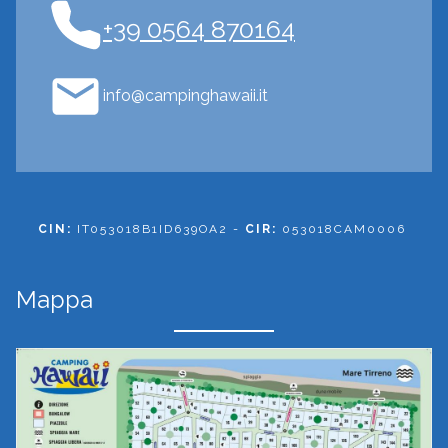
+39 0564 870164
info@campinghawaii.it
CIN:
IT053018B1ID639OA2 -
CIR:
053018CAM0006
Mappa