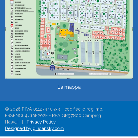
La mappa
© 2026 P.IVA 01127440533 - cod.fisc. e reg.imp.
FRSFNC64C10E202F - REA GR97800 Camping
Hawaii |
Privacy Policy
Designed by giudansky.com